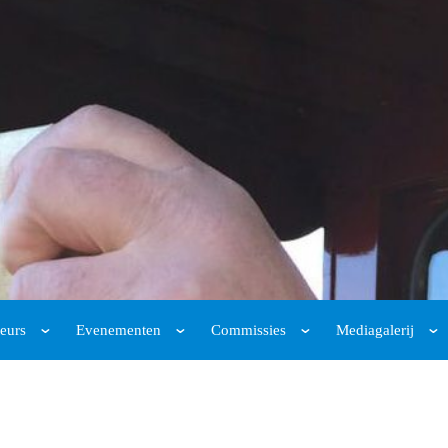
eurs
Evenementen
Commissies
Mediagalerij