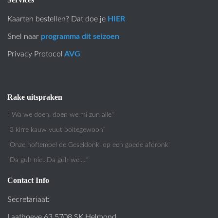
Kaarten bestellen? Dat doe je
HIER
Snel naar
programma dit seizoen
Privacy Protocol
AVG
Rake uitspraken
" Wa we doen, doen we mi zun alle"
"3 kirre kauw vuut boitegewoon"
"Onze hoftempel de Geseldonk, op een goede afdronk"
"Da guh nie...Da guh wel...."
Contact Info
Secretariaat:
Laathoeve 63 5708 SK Helmond