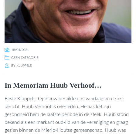
18/04/2021
GEEN CATEGORIE
BY
KLUPPELS
In Memoriam Huub Verhoof…
Beste Kluppels, Opnieuw bereikte ons vandaag een triest
bericht. Huub Verhoof is overleden. Helaas liet zijn
gezondheid hem de laatste periode in de steek. Huub stond
bekend als een markant oud-lid van de vereniging en graag
gezien binnen de Mierlo-Houtse gemeenschap. Huub was