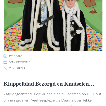
12/01/2021
GEEN CATEGORIE
BY
KLUPPELS
Kluppelblad Bezorgd en Knutselen…
Zaterdagochtend is dit kluppelblad bij iedereen op UT Hout
binnen gevallen. Veel leesplezier…? Daarna,Even lekker