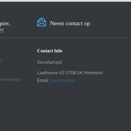
pier,
Neem contact op
!!
Contact Info
e"
Secretariaat:
Laathoeve 63 5708 SK Helmond
p een goede
Email:
Secretariaat