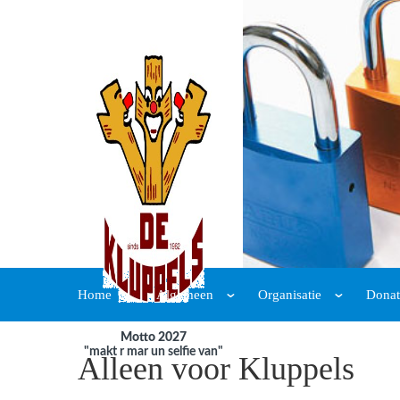
Home
Algemeen
Organisatie
Donat
Motto 2027
"makt r mar un selfie van"
Alleen voor Kluppels