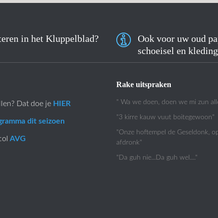
eren in het Kluppelblad?
Ook voor uw oud pa
schoeisel en kleding
Rake uitspraken
" Wa we doen, doen we mi zun all
llen? Dat doe je
HIER
"3 kirre kauw vuut boitegewoon"
gramma dit seizoen
"Onze hoftempel de Geseldonk, o
col
AVG
afdronk"
"Da guh nie...Da guh wel...."