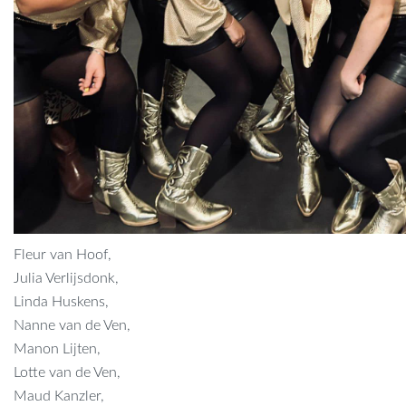
Fleur van Hoof,
Julia Verlijsdonk,
Linda Huskens,
Nanne van de Ven,
Manon Lijten,
Lotte van de Ven,
Maud Kanzler,