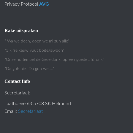
Privacy Protocol
AVG
Rake uitspraken
" Wa we doen, doen we mi zun alle"
"3 kirre kauw vuut boitegewoon"
"Onze hoftempel de Geseldonk, op een goede afdronk"
"Da guh nie...Da guh wel...."
Contact Info
Secretariaat:
Laathoeve 63 5708 SK Helmond
Email:
Secretariaat