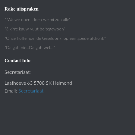
Rake uitspraken
" Wa we doen, doen we mi zun alle"
"3 kirre kauw vuut boitegewoon"
"Onze hoftempel de Geseldonk, op een goede afdronk"
"Da guh nie...Da guh wel...."
Contact Info
Secretariaat:
Laathoeve 63 5708 SK Helmond
Email:
Secretariaat