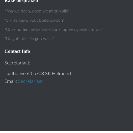
Rake uitspraken
" Wa we doen, doen we mi zun alle"
"3 kirre kauw vuut boitegewoon"
"Onze hoftempel de Geseldonk, op een goede afdronk"
"Da guh nie...Da guh wel...."
Contact Info
Secretariaat:
Laathoeve 63 5708 SK Helmond
Email:
Secretariaat