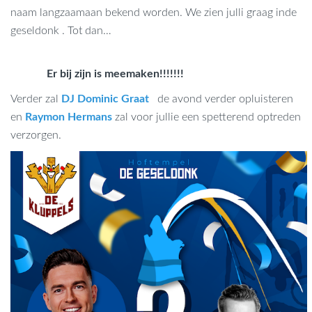
naam langzaamaan bekend worden. We zien julli graag inde
geseldonk . Tot dan…
Er bij zijn is meemaken!!!!!!!
Verder zal
DJ Dominic Graat
de avond verder opluisteren
en
Raymon Hermans
zal voor jullie een spetterend optreden
verzorgen.