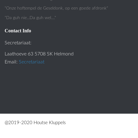
"Onze hoftempel de Geseldonk, op een goede afdronk"
"Da guh nie...Da guh wel...."
Contact Info
Secretariaat:
Laathoeve 63 5708 SK Helmond
Email:
Secretariaat
@2019-2020 Houtse Kluppels