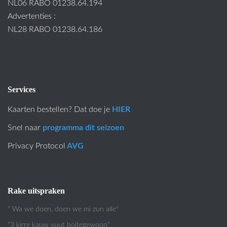
NL06 RABO 01238.64.194
Advertenties :
NL28 RABO 01238.64.186
Services
Kaarten bestellen? Dat doe je
HIER
Snel naar
programma dit seizoen
Privacy Protocol
AVG
Rake uitspraken
" Wa we doen, doen we mi zun alle"
"3 kirre kauw vuut boitegewoon"