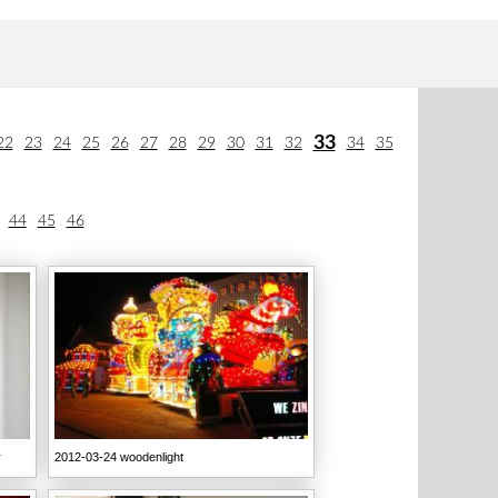
33
22
23
24
25
26
27
28
29
30
31
32
34
35
44
45
46
r
2012-03-24 woodenlight