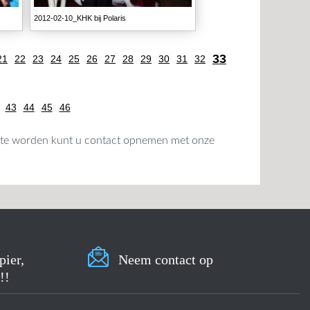
2012-02-10_KHK bij Polaris
33
21
22
23
24
25
26
27
28
29
30
31
32
43
44
45
46
nt te worden kunt u contact opnemen met onze
pier,
Neem contact op
!!