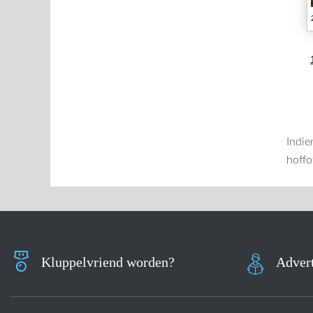
Indie
hoffo
Kluppelvriend worden?
Advert