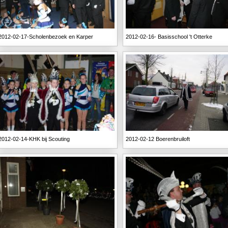
2012-02-17-Scholenbezoek en Karper
2012-02-16- Basisschool 't Otterke
2012-02-14-KHK bij Scouting
2012-02-12 Boerenbruiloft