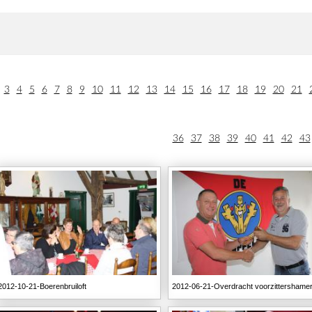
3
4
5
6
7
8
9
10
11
12
13
14
15
16
17
18
19
20
21
36
37
38
39
40
41
42
43
2012-10-21-Boerenbruiloft
2012-06-21-Overdracht voorzittershame