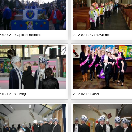
2012-02-19-Optocht helmond
2012-02-19-Carnavalsmis
2012-02-18-Ontbijt
2012-02-18-Lalbal