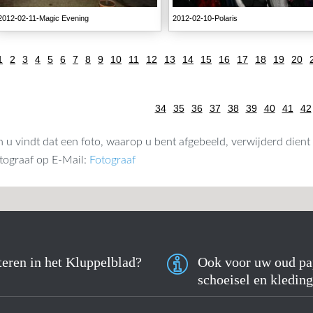
2012-02-11-Magic Evening
2012-02-10-Polaris
1
2
3
4
5
6
7
8
9
10
11
12
13
14
15
16
17
18
19
20
34
35
36
37
38
39
40
41
42
n u vindt dat een foto, waarop u bent afgebeeld, verwijderd die
tograaf op E-Mail:
Fotograaf
eren in het Kluppelblad?
Ook voor uw oud pa
schoeisel en kleding