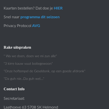
Kaarten bestellen? Dat doe je
HIER
Snel naar
programma dit seizoen
Privacy Protocol
AVG
Rake uitspraken
" Wa we doen, doen we mi zun alle"
"3 kirre kauw vuut boitegewoon"
"Onze hoftempel de Geseldonk, op een goede afdronk"
"Da guh nie...Da guh wel...."
Contact Info
Secretariaat:
Laathoeve 63 5708 SK Helmond