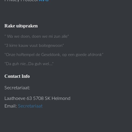
Rake uitspraken
" Wa we doen, doen we mi zun alle"
"3 kirre kauw vuut boitegewoon"
"Onze hoftempel de Geseldonk, op een goede afdronk"
"Da guh nie...Da guh wel...."
Contact Info
Secretariaat:
Laathoeve 63 5708 SK Helmond
Email:
Secretariaat