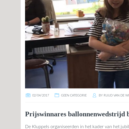
02/04/2017
GEEN CATEGORIE
BY
RUUD VAN DE W
Prijswinnares ballonnenwedstrijd
De Kluppels organiseerden in het kader van het jubi