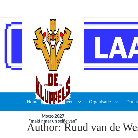
Home
Algemeen
Organisatie
Donat
Motto 2027
"makt r mar un selfie van"
Author: Ruud van de Wes