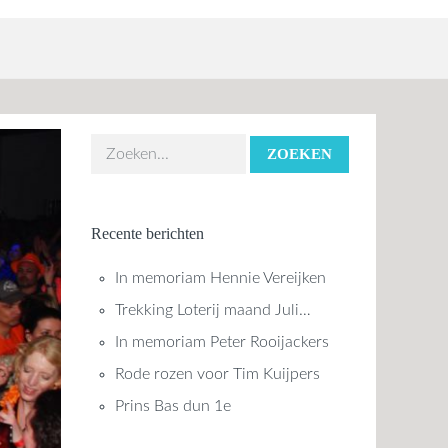
ZOEKEN
Recente berichten
In memoriam Hennie Vereijken
Trekking Loterij maand Juli…
In memoriam Peter Rooijackers
Rode rozen voor Tim Kuijpers
Prins Bas dun 1e