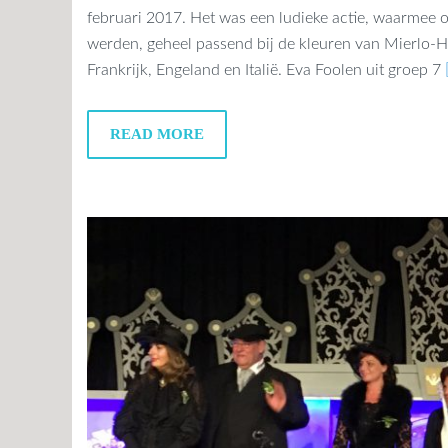
februari 2017. Het was een ludieke actie, waarmee 
werden, geheel passend bij de kleuren van Mierlo-Ho
Frankrijk, Engeland en Italië. Eva Foolen uit groep 7
READ MORE