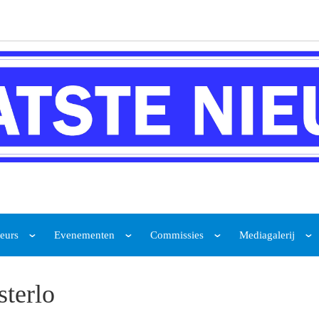
eurs
Evenementen
Commissies
Mediagalerij
terlo