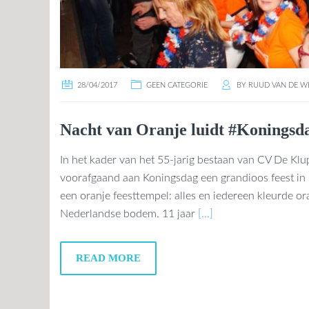
28/04/2017
GEEN CATEGORIE
BY
RUUD VAN DE W
Nacht van Oranje luidt #Koningsda
In het kader van het 55-jarig bestaan van CV De Klu
voorafgaand aan Koningsdag een grandioos feest i
een oranje feesttempel: alles en iedereen kleurde ora
Nederlandse bodem. 11 jaar
[…]
READ MORE