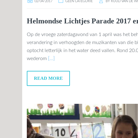
02/04/2017
GEEN CATEGORIE
BY
RUUD VAN DE W
Helmondse Lichtjes Parade 2017 er
Op de vroege zaterdagavond van 1 april was het beh
verandering in verhoogden de muzikanten van die b
optocht letterlijk in het water deed vallen. Rond 2
wederom
[…]
READ MORE