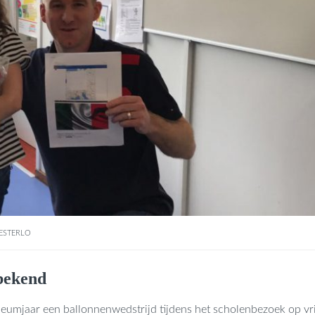
ESTERLO
 bekend
leumjaar een ballonnenwedstrijd tijdens het scholenbezoek op vr