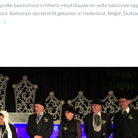
op elke basisschool in Mierlo-Hout blauwe en witte ballonnen op
ut. Ballonnen zijn terecht gekomen in Nederland, België, Duitsl
[…]