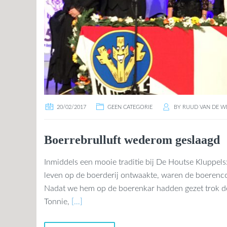
20/02/2017
GEEN CATEGORIE
BY
RUUD VAN DE W
Boerrebrulluft wederom geslaagd
Inmiddels een mooie traditie bij De Houtse Kluppel
leven op de boerderij ontwaakte, waren de boerenco
Nadat we hem op de boerenkar hadden gezet trok de
Tonnie,
[…]