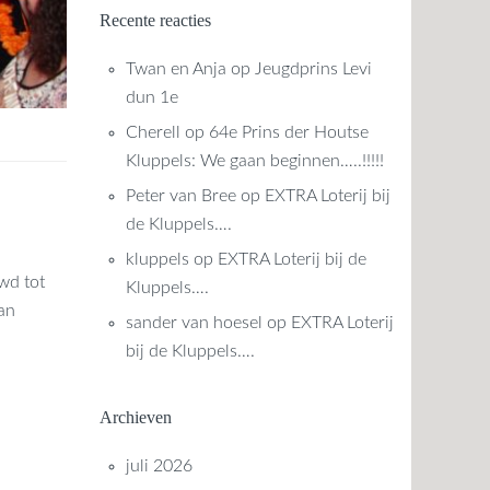
Recente reacties
Twan en Anja
op
Jeugdprins Levi
dun 1e
Cherell
op
64e Prins der Houtse
Kluppels: We gaan beginnen…..!!!!!
Peter van Bree
op
EXTRA Loterij bij
de Kluppels….
kluppels
op
EXTRA Loterij bij de
wd tot
Kluppels….
van
sander van hoesel
op
EXTRA Loterij
bij de Kluppels….
Archieven
juli 2026